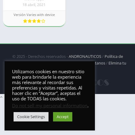
18 abril, 2021
Versión Varies with device
© 2025 - Derechos reservados -
ANDRONAUTICOS
/
Política de
privacidad
/
Política de Cookies
/
DMCA
/
Contáctanos
/
Elimina tu
aplicación
Utilizamos cookies en nuestro sitio
web para brindarle la experiencia
más relevante al recordar sus
preferencias y visitas repetidas. Al
hacer clic en “Aceptar”, aceptas el
uso de TODAS las cookies.
Do not sell my personal information
.
Cookie Settings
Accept