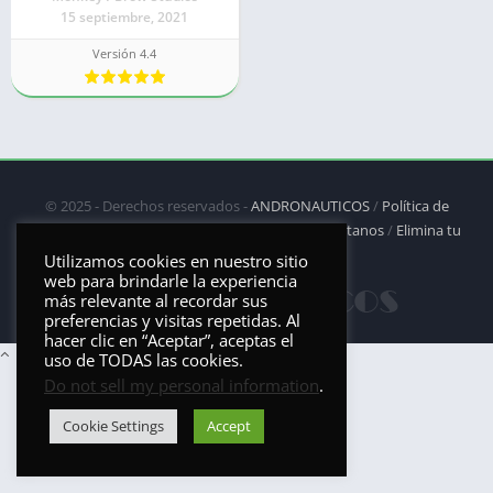
15 septiembre, 2021
Versión 4.4
© 2025 - Derechos reservados -
ANDRONAUTICOS
/
Política de
privacidad
/
Política de Cookies
/
DMCA
/
Contáctanos
/
Elimina tu
aplicación
Utilizamos cookies en nuestro sitio
web para brindarle la experiencia
más relevante al recordar sus
preferencias y visitas repetidas. Al
hacer clic en “Aceptar”, aceptas el
uso de TODAS las cookies.
Do not sell my personal information
.
Cookie Settings
Accept