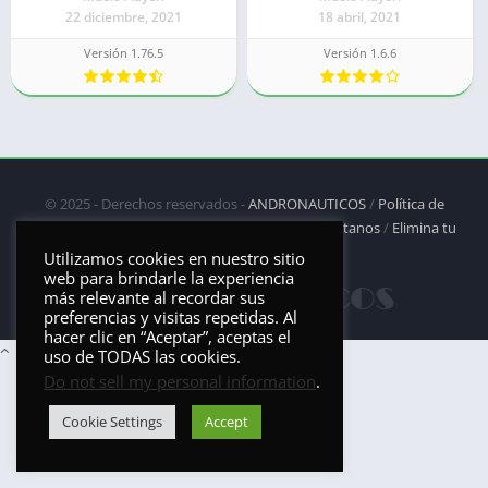
22 diciembre, 2021
18 abril, 2021
Versión 1.76.5
Versión 1.6.6
© 2025 - Derechos reservados -
ANDRONAUTICOS
/
Política de
privacidad
/
Política de Cookies
/
DMCA
/
Contáctanos
/
Elimina tu
aplicación
Utilizamos cookies en nuestro sitio
web para brindarle la experiencia
más relevante al recordar sus
preferencias y visitas repetidas. Al
hacer clic en “Aceptar”, aceptas el
uso de TODAS las cookies.
Do not sell my personal information
.
Cookie Settings
Accept