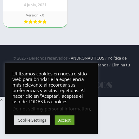
4 junio, 2021
Versión 7.0
© 2025 - Derechos reservados -
ANDRONAUTICOS
/
Política de
privacidad
/
Política de Cookies
/
DMCA
/
Contáctanos
/
Elimina tu
aplicación
Utilizamos cookies en nuestro sitio
web para brindarle la experiencia
más relevante al recordar sus
preferencias y visitas repetidas. Al
hacer clic en “Aceptar”, aceptas el
uso de TODAS las cookies.
Do not sell my personal information
.
Cookie Settings
Accept