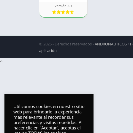
Versión 3.3
© 2025 - Derechos reservados -
ANDRONAUTICOS
/
P
aplicación
Utilizamos cookies en nuestro sitio
web para brindarle la experiencia
más relevante al recordar sus
preferencias y visitas repetidas. Al
hacer clic en “Aceptar”, aceptas el