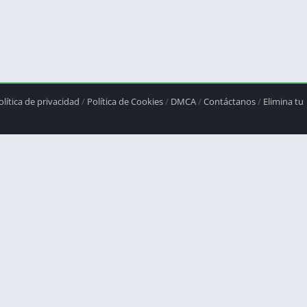
olítica de privacidad
/
Política de Cookies
/
DMCA
/
Contáctanos
/
Elimina tu