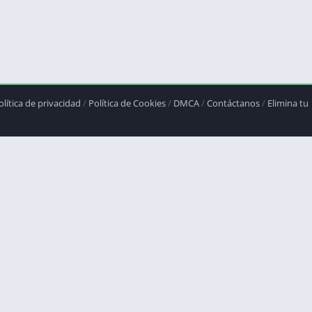
olítica de privacidad
/
Política de Cookies
/
DMCA
/
Contáctanos
/
Elimina tu