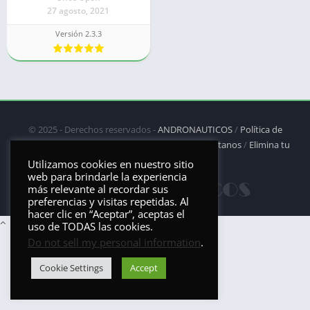
27 agosto, 2021
Versión 2.3.3
© 2025 - Derechos reservados -
ANDRONAUTICOS
/
Política de
privacidad
/
Política de Cookies
/
DMCA
/
Contáctanos
/
Elimina tu
aplicación
Utilizamos cookies en nuestro sitio
web para brindarle la experiencia
más relevante al recordar sus
preferencias y visitas repetidas. Al
hacer clic en “Aceptar”, aceptas el
uso de TODAS las cookies.
Do not sell my personal information
.
Cookie Settings
Accept