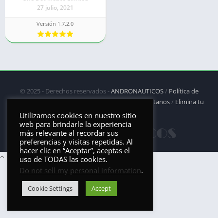
27 julio, 2021
Versión 1.7.2.0
© 2025 - Derechos reservados -
ANDRONAUTICOS
/
Política de
privacidad
/
Política de Cookies
/
DMCA
/
Contáctanos
/
Elimina tu
aplicación
Utilizamos cookies en nuestro sitio
web para brindarle la experiencia
más relevante al recordar sus
preferencias y visitas repetidas. Al
hacer clic en “Aceptar”, aceptas el
uso de TODAS las cookies.
Do not sell my personal information
.
Cookie Settings
Accept