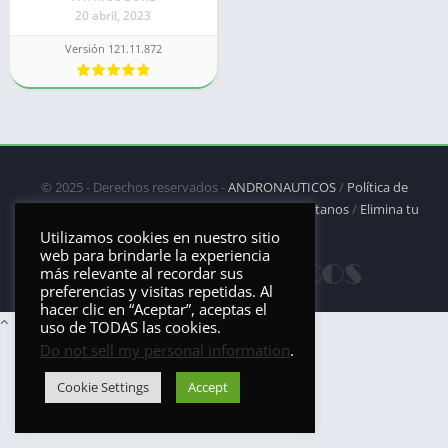
20 abril, 2023
Versión 121.11.872
© 2025 - Derechos reservados -
ANDRONAUTICOS
/
Política de
privacidad
/
Política de Cookies
/
DMCA
/
Contáctanos
/
Elimina tu
aplicación
Utilizamos cookies en nuestro sitio
web para brindarle la experiencia
más relevante al recordar sus
preferencias y visitas repetidas. Al
hacer clic en “Aceptar”, aceptas el
uso de TODAS las cookies.
Do not sell my personal information
.
Cookie Settings
Accept