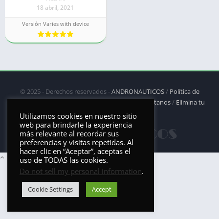
18 abril, 2021
Versión Varies with device
© 2025 - Derechos reservados -
ANDRONAUTICOS
/
Política de
privacidad
/
Política de Cookies
/
DMCA
/
Contáctanos
/
Elimina tu
aplicación
Utilizamos cookies en nuestro sitio
web para brindarle la experiencia
más relevante al recordar sus
preferencias y visitas repetidas. Al
hacer clic en “Aceptar”, aceptas el
uso de TODAS las cookies.
Do not sell my personal information
.
Cookie Settings
Accept