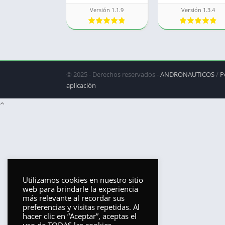
Versión 1.1.9
Versión 1.3.4
© 2025 - Derechos reservados -
ANDRONAUTICOS
/
P
aplicación
Utilizamos cookies en nuestro sitio
web para brindarle la experiencia
más relevante al recordar sus
preferencias y visitas repetidas. Al
hacer clic en “Aceptar”, aceptas el