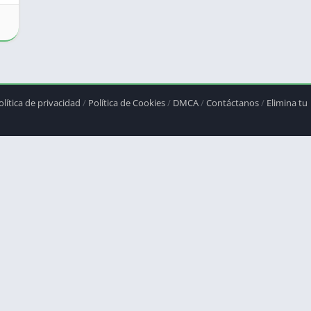
olítica de privacidad
/
Política de Cookies
/
DMCA
/
Contáctanos
/
Elimina tu