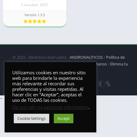
1 octubre, 2021
Versión 1.5.5
© 2025 - Derechos reservados -
ANDRONAUTICOS
/
Política de
privacidad
/
Política de Cookies
/
DMCA
/
Contáctanos
/
Elimina tu
aplicación
Utilizamos cookies en nuestro sitio
web para brindarle la experiencia
más relevante al recordar sus
preferencias y visitas repetidas. Al
hacer clic en “Aceptar”, aceptas el
uso de TODAS las cookies.
Do not sell my personal information
.
Cookie Settings
Accept