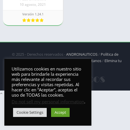
10 agosto, 2021
Versión 1.24.1
© 2025 - Derechos reservados -
ANDRONAUTICOS
/
Política de
privacidad
/
Política de Cookies
/
DMCA
/
Contáctanos
/
Elimina tu
aplicación
Utilizamos cookies en nuestro sitio
web para brindarle la experiencia
más relevante al recordar sus
preferencias y visitas repetidas. Al
hacer clic en “Aceptar”, aceptas el
uso de TODAS las cookies.
Do not sell my personal information
.
Cookie Settings
Accept