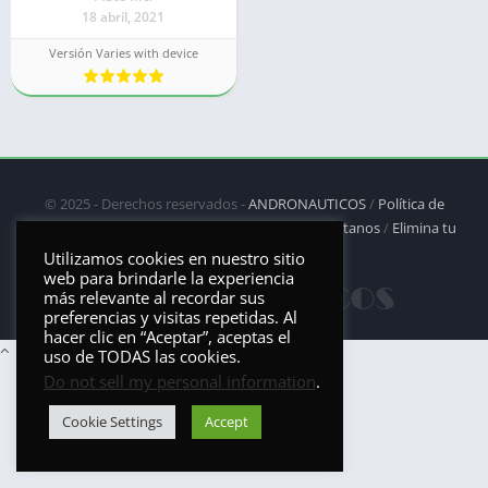
18 abril, 2021
Versión Varies with device
© 2025 - Derechos reservados -
ANDRONAUTICOS
/
Política de
privacidad
/
Política de Cookies
/
DMCA
/
Contáctanos
/
Elimina tu
aplicación
Utilizamos cookies en nuestro sitio
web para brindarle la experiencia
más relevante al recordar sus
preferencias y visitas repetidas. Al
hacer clic en “Aceptar”, aceptas el
uso de TODAS las cookies.
Do not sell my personal information
.
Cookie Settings
Accept