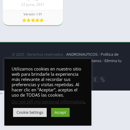
23 junio, 2021
Versión 1.91
© 2025 - Derechos reservados -
ANDRONAUTICOS
/
Política de
privacidad
/
Política de Cookies
/
DMCA
/
Contáctanos
/
Elimina tu
aplicación
Utilizamos cookies en nuestro sitio
web para brindarle la experiencia
más relevante al recordar sus
preferencias y visitas repetidas. Al
hacer clic en “Aceptar”, aceptas el
uso de TODAS las cookies.
Do not sell my personal information
.
Cookie Settings
Accept