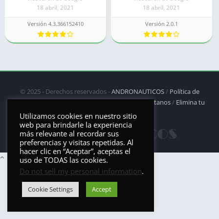
18 abril, 2021
18 abril, 2021
Versión 4.3.366152410
Versión 2.0.1
© 2025 - Derechos reservados -
ANDRONAUTICOS
/
Política de
privacidad
/
Política de Cookies
/
DMCA
/
Contáctanos
/
Elimina tu
aplicación
Utilizamos cookies en nuestro sitio
web para brindarle la experiencia
más relevante al recordar sus
preferencias y visitas repetidas. Al
hacer clic en “Aceptar”, aceptas el
uso de TODAS las cookies.
Do not sell my personal information
.
Cookie Settings
Accept