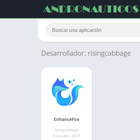
Desarrollador: risingcabbage
EnhanceFox
risingcabbage
4 octubre, 2021