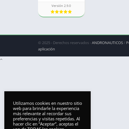
Versión 2.9.0
© 2025 - Derechos reservados -
ANDRONAUTICOS
/
P
aplicación
Utilizamos cookies en nuestro sitio
web para brindarle la experiencia
más relevante al recordar sus
preferencias y visitas repetidas. Al
hacer clic en “Aceptar”, aceptas el