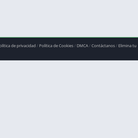
olítica de privacidad
/
Política de Cookies
/
DMCA
/
Contáctanos
/
Elimina tu