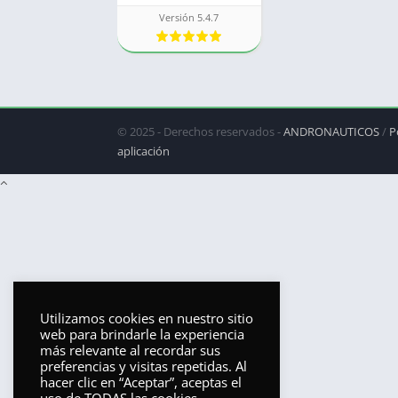
Versión 5.4.7
© 2025 - Derechos reservados -
ANDRONAUTICOS
/
P
aplicación
Utilizamos cookies en nuestro sitio
web para brindarle la experiencia
más relevante al recordar sus
preferencias y visitas repetidas. Al
hacer clic en “Aceptar”, aceptas el