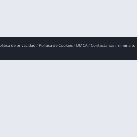
olítica de privacidad
/
Política de Cookies
/
DMCA
/
Contáctanos
/
Elimina tu