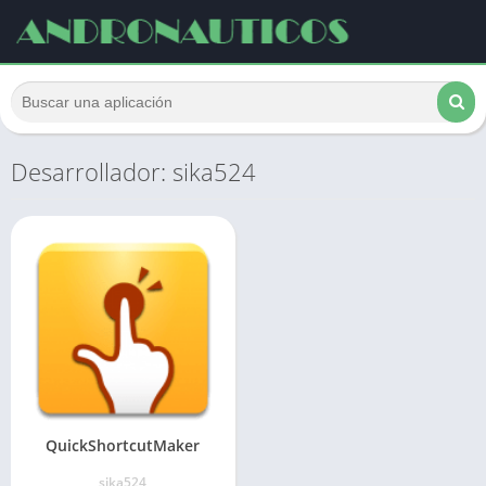
Desarrollador: sika524
QuickShortcutMaker
sika524