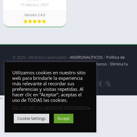
11 febrero, 2021
Versión 2.4.0
© 2025 - Derechos reservados -
ANDRONAUTICOS
/
Política de
privacidad
/
Política de Cookies
/
DMCA
/
Contáctanos
/
Elimina tu
aplicación
Utilizamos cookies en nuestro sitio
web para brindarle la experiencia
más relevante al recordar sus
preferencias y visitas repetidas. Al
hacer clic en “Aceptar”, aceptas el
uso de TODAS las cookies.
Do not sell my personal information
.
Cookie Settings
Accept