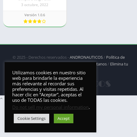
3 octubre, 2022
Versión 1.0.6
© 2025 - Derechos reservados -
ANDRONAUTICOS
/
Política de
privacidad
/
Política de Cookies
/
DMCA
/
Contáctanos
/
Elimina tu
aplicación
Utilizamos cookies en nuestro sitio
web para brindarle la experiencia
más relevante al recordar sus
preferencias y visitas repetidas. Al
hacer clic en “Aceptar”, aceptas el
uso de TODAS las cookies.
Do not sell my personal information
.
Cookie Settings
Accept