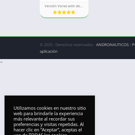
Versión Varies with device
© 2025 - Derechos reservados -
ANDRONAUTICOS
/
P
aplicación
Utilizamos cookies en nuestro sitio
web para brindarle la experiencia
más relevante al recordar sus
preferencias y visitas repetidas. Al
hacer clic en “Aceptar”, aceptas el