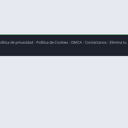
olítica de privacidad
/
Política de Cookies
/
DMCA
/
Contáctanos
/
Elimina tu