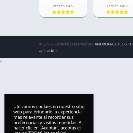
Versión 1.477
Versión 1.456
© 2025 - Derechos reservados -
ANDRONAUTICOS
/
P
aplicación
Utilizamos cookies en nuestro sitio
web para brindarle la experiencia
más relevante al recordar sus
preferencias y visitas repetidas. Al
hacer clic en “Aceptar”, aceptas el