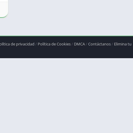
olítica de privacidad
/
Política de Cookies
/
DMCA
/
Contáctanos
/
Elimina tu