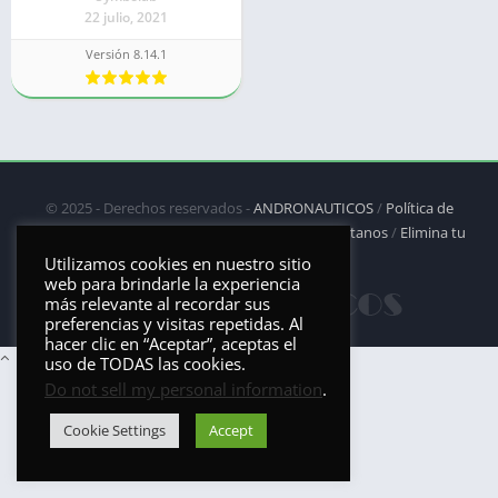
22 julio, 2021
Versión 8.14.1
© 2025 - Derechos reservados -
ANDRONAUTICOS
/
Política de
privacidad
/
Política de Cookies
/
DMCA
/
Contáctanos
/
Elimina tu
aplicación
Utilizamos cookies en nuestro sitio
web para brindarle la experiencia
más relevante al recordar sus
preferencias y visitas repetidas. Al
hacer clic en “Aceptar”, aceptas el
uso de TODAS las cookies.
Do not sell my personal information
.
Cookie Settings
Accept