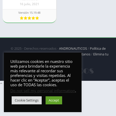
16 julio, 2021
Versión 15.19.48
© 2025 - Derechos reservados -
ANDRONAUTICOS
/
Política de
privacidad
/
Política de Cookies
/
DMCA
/
Contáctanos
/
Elimina tu
aplicación
Utilizamos cookies en nuestro sitio
web para brindarle la experiencia
más relevante al recordar sus
preferencias y visitas repetidas. Al
hacer clic en “Aceptar”, aceptas el
uso de TODAS las cookies.
Do not sell my personal information
.
Cookie Settings
Accept