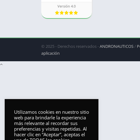
Versión 4.0
© 2025 - Derechos reservados -
ANDRONAUTICOS
/
P
aplicación
Utilizamos cookies en nuestro sitio
web para brindarle la experiencia
más relevante al recordar sus
preferencias y visitas repetidas. Al
hacer clic en “Aceptar”, aceptas el