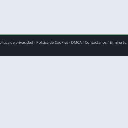
olítica de privacidad
/
Política de Cookies
/
DMCA
/
Contáctanos
/
Elimina tu