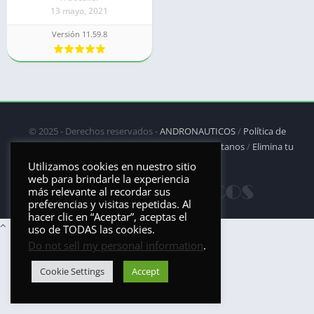
13 mayo, 2021
Versión 11.59.8
© 2025 - Derechos reservados -
ANDRONAUTICOS
/
Política de
privacidad
/
Política de Cookies
/
DMCA
/
Contáctanos
/
Elimina tu
aplicación
Utilizamos cookies en nuestro sitio
web para brindarle la experiencia
más relevante al recordar sus
preferencias y visitas repetidas. Al
hacer clic en “Aceptar”, aceptas el
uso de TODAS las cookies.
Do not sell my personal information
.
Cookie Settings
Accept