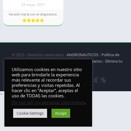
24 mayo, 2021
Versión Varía con el dispositivo.
© 2025 - Derechos reservados -
ANDRONAUTICOS
/
Política de
privacidad
/
Política de Cookies
/
DMCA
/
Contáctanos
/
Elimina tu
aplicación
Utilizamos cookies en nuestro sitio
web para brindarle la experiencia
más relevante al recordar sus
preferencias y visitas repetidas. Al
hacer clic en “Aceptar”, aceptas el
uso de TODAS las cookies.
Do not sell my personal information
.
Cookie Settings
Accept