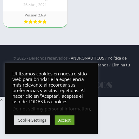
26 abril, 2021
Versión 2.6.9
© 2025 - Derechos reservados -
ANDRONAUTICOS
/
Política de
privacidad
/
Política de Cookies
/
DMCA
/
Contáctanos
/
Elimina tu
aplicación
Utilizamos cookies en nuestro sitio
web para brindarle la experiencia
más relevante al recordar sus
preferencias y visitas repetidas. Al
hacer clic en “Aceptar”, aceptas el
uso de TODAS las cookies.
Do not sell my personal information
.
Cookie Settings
Accept