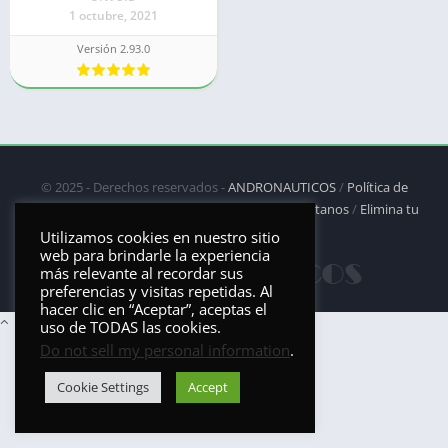
1 octubre, 2021
Versión 2.93.0
© 2025 - Derechos reservados -
ANDRONAUTICOS
/
Política de
privacidad
/
Política de Cookies
/
DMCA
/
Contáctanos
/
Elimina tu
aplicación
Utilizamos cookies en nuestro sitio
web para brindarle la experiencia
más relevante al recordar sus
preferencias y visitas repetidas. Al
hacer clic en “Aceptar”, aceptas el
uso de TODAS las cookies.
Do not sell my personal information
.
Cookie Settings
Accept