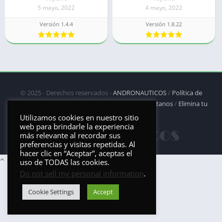
5 mayo, 2022
4 mayo, 2022
Versión 1.4.4
Versión 1.8.22
© 2025 - Derechos reservados -
ANDRONAUTICOS
/
Política de
privacidad
/
Política de Cookies
/
DMCA
/
Contáctanos
/
Elimina tu
aplicación
Utilizamos cookies en nuestro sitio
web para brindarle la experiencia
más relevante al recordar sus
preferencias y visitas repetidas. Al
hacer clic en “Aceptar”, aceptas el
uso de TODAS las cookies.
Do not sell my personal information
.
Cookie Settings
Accept