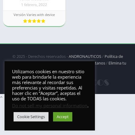
1 febrero, 2022
Versión Varies with device
© 2025 - Derechos reservados -
ANDRONAUTICOS
/
Política de
privacidad
/
Política de Cookies
/
DMCA
/
Contáctanos
/
Elimina tu
aplicación
Utilizamos cookies en nuestro sitio
web para brindarle la experiencia
más relevante al recordar sus
preferencias y visitas repetidas. Al
hacer clic en “Aceptar”, aceptas el
uso de TODAS las cookies.
Do not sell my personal information
.
Cookie Settings
Accept