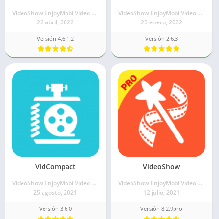
VideoShow EnjoyMobi Video Editor & Video Maker Inc
VideoShow EnjoyMobi Video Editor & Video Maker Inc
22 abril, 2022
25 enero, 2022
Versión 4.6.1.2
Versión 2.6.3
VidCompact
VideoShow
VideoShow EnjoyMobi Video Editor & Video Maker Inc
VideoShow EnjoyMobi Video Editor & Video Maker Inc
25 agosto, 2021
12 julio, 2021
Versión 3.6.0
Versión 8.2.9pro