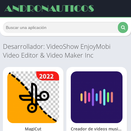
Desarrollador: VideoShow EnjoyMobi
Video Editor & Video Maker Inc
MagiCut
Creador de videos musicales