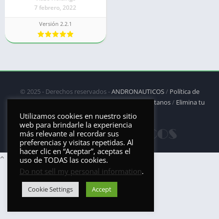
7 febrero, 2022
Versión 2.2.1
© 2025 - Derechos reservados -
ANDRONAUTICOS
/
Política de
privacidad
/
Política de Cookies
/
DMCA
/
Contáctanos
/
Elimina tu
aplicación
Utilizamos cookies en nuestro sitio
web para brindarle la experiencia
más relevante al recordar sus
preferencias y visitas repetidas. Al
hacer clic en “Aceptar”, aceptas el
uso de TODAS las cookies.
Do not sell my personal information
.
Cookie Settings
Accept