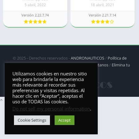
5 abril, 2022
18 abril, 2021
Versión 2.22.7.74
Versión 2.21.7.14
© 2025 - Derechos reservados -
ANDRONAUTICOS
/
Política de
privacidad
/
Política de Cookies
/
DMCA
/
Contáctanos
/
Elimina tu
aplicación
Utilizamos cookies en nuestro sitio
web para brindarle la experiencia
más relevante al recordar sus
preferencias y visitas repetidas. Al
hacer clic en “Aceptar”, aceptas el
uso de TODAS las cookies.
Do not sell my personal information
.
Cookie Settings
Accept