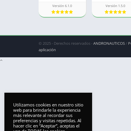
Versión 6.1.0
Versión 1.5.0
© 2025 - Derechos reservados -
ANDRONAUTICOS
/
P
aplicación
Utilizamos cookies en nuestro sitio
web para brindarle la experiencia
más relevante al recordar sus
preferencias y visitas repetidas. Al
hacer clic en “Aceptar”, aceptas el