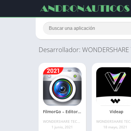
Desarrollador: WONDERSHARE
FilmorGo – Editor de video
Videap
WONDERSHARE TECHNOLOGY CO. LIMITED
WONDERSH
1 junio, 2021
18 mayo, 2021