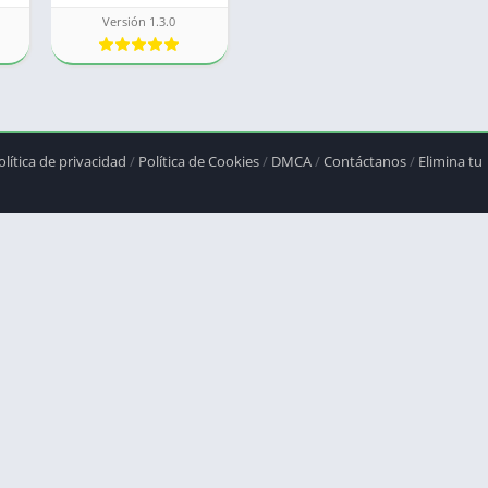
Versión 1.3.0
olítica de privacidad
/
Política de Cookies
/
DMCA
/
Contáctanos
/
Elimina tu