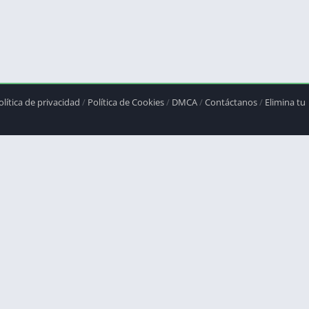
olítica de privacidad
/
Política de Cookies
/
DMCA
/
Contáctanos
/
Elimina tu