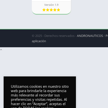
Versión 1.9
© 2025 - Derechos reservados -
ANDRONAUTICOS
/
P
aplicación
Utilizamos cookies en nuestro sitio
web para brindarle la experiencia
más relevante al recordar sus
preferencias y visitas repetidas. Al
hacer clic en “Aceptar”, aceptas el