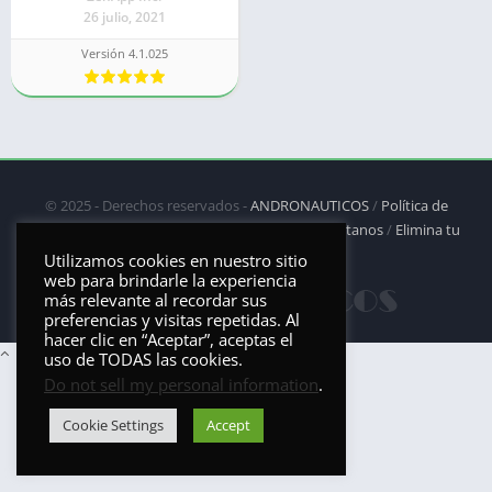
26 julio, 2021
Versión 4.1.025
© 2025 - Derechos reservados -
ANDRONAUTICOS
/
Política de
privacidad
/
Política de Cookies
/
DMCA
/
Contáctanos
/
Elimina tu
aplicación
Utilizamos cookies en nuestro sitio
web para brindarle la experiencia
más relevante al recordar sus
preferencias y visitas repetidas. Al
hacer clic en “Aceptar”, aceptas el
uso de TODAS las cookies.
Do not sell my personal information
.
Cookie Settings
Accept