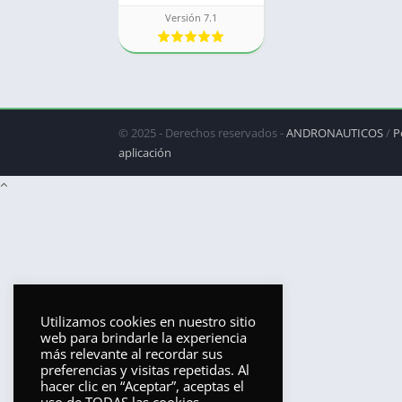
Versión 7.1
© 2025 - Derechos reservados -
ANDRONAUTICOS
/
P
aplicación
Utilizamos cookies en nuestro sitio
web para brindarle la experiencia
más relevante al recordar sus
preferencias y visitas repetidas. Al
hacer clic en “Aceptar”, aceptas el