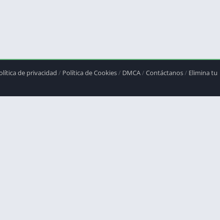
olítica de privacidad
/
Política de Cookies
/
DMCA
/
Contáctanos
/
Elimina tu