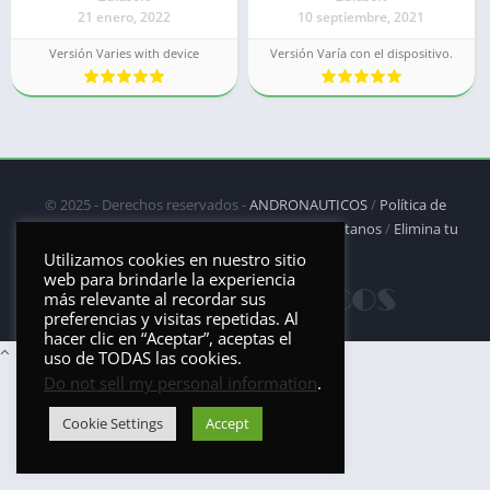
21 enero, 2022
10 septiembre, 2021
Versión Varies with device
Versión Varía con el dispositivo.
© 2025 - Derechos reservados -
ANDRONAUTICOS
/
Política de
privacidad
/
Política de Cookies
/
DMCA
/
Contáctanos
/
Elimina tu
aplicación
Utilizamos cookies en nuestro sitio
web para brindarle la experiencia
más relevante al recordar sus
preferencias y visitas repetidas. Al
hacer clic en “Aceptar”, aceptas el
uso de TODAS las cookies.
Do not sell my personal information
.
Cookie Settings
Accept