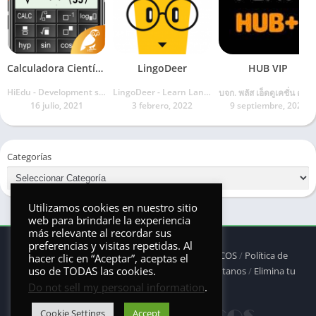
Calculadora Científica
LingoDeer
HUB VIP
HiEdu - Development scientific calculator
LingoDeer - Learn Languages Apps
บจก. พลัส เอ็ดดูเคชั่น คอร์
16 julio, 2021
3 febrero, 2022
9 septiembre, 2022
Categorías
Utilizamos cookies en nuestro sitio
web para brindarle la experiencia
más relevante al recordar sus
preferencias y visitas repetidas. Al
© 2025 - Derechos reservados -
ANDRONAUTICOS
/
Política de
hacer clic en “Aceptar”, aceptas el
uso de TODAS las cookies.
privacidad
/
Política de Cookies
/
DMCA
/
Contáctanos
/
Elimina tu
Do not sell my personal information
.
aplicación
Cookie Settings
Accept