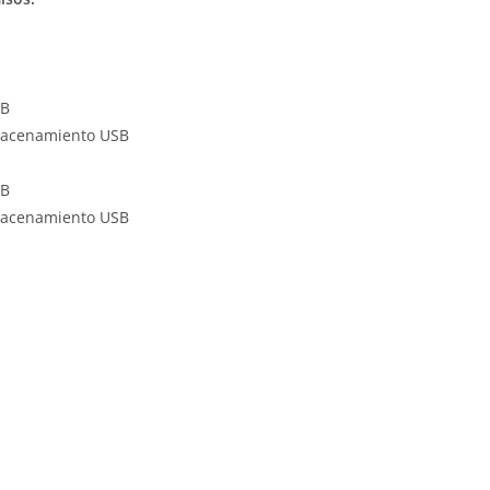
SB
lmacenamiento USB
SB
lmacenamiento USB