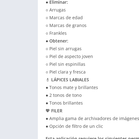
●
Eliminar:
○ Arrugas
○ Marcas de edad
○ Marcas de granos
○ Frankles
●
Obtener:
○ Piel sin arrugas
○ Piel de aspecto joven
○ Piel sin espinillas
○ Piel clara y fresca
💄
LÁPICES LABIALES
● Tonos mate y brillantes
● 2 tonos de tono
● Tonos brillantes
💖
FILER
● Amplia gama de archivadores de imágene
● Opción de filtro de un clic
Esta aplicación requiere los siguientes perm