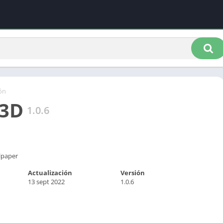
ón
 3D
1.0.6
lpaper
Actualización
Versión
13 sept 2022
1.0.6