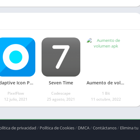
Adaptive Icon Pack
Seven Time
Aumento de volumen
PixelFlow
Codescape
1 Bit
12 julio, 2021
25 agosto, 2021
11 octubre, 2022
olítica de privacidad
/
Política de Cookies
/
DMCA
/
Contáctanos
/
Elimina tu