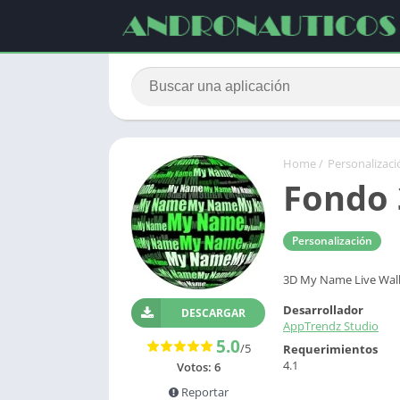
Home
/
Personalizaci
Fondo
Personalización
3D My Name Live Wal
Desarrollador
DESCARGAR
AppTrendz Studio
5.0
/5
Requerimientos
4.1
Votos:
6
Reportar