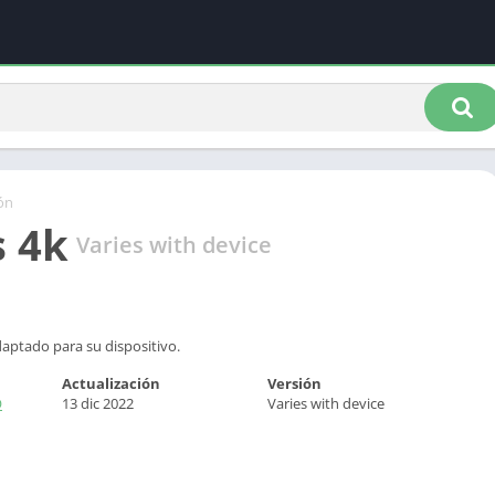
ón
 4k
Varies with device
daptado para su dispositivo.
Actualización
Versión
O
13 dic 2022
Varies with device