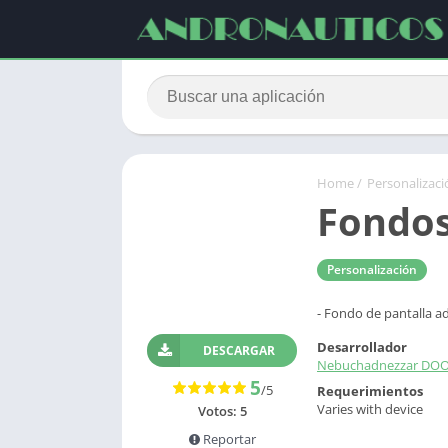
Home
/
Personalizaci
Fondos
Personalización
- Fondo de pantalla a
Desarrollador
DESCARGAR
Nebuchadnezzar DO
5
/5
Requerimientos
Varies with device
Votos:
5
Reportar