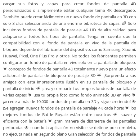
cargar sus fotos y capas para crear fondos de pantalla 4D
personalizados o simplemente editar cualquier tema 4K descargado.
También puede crear fácilmente un nuevo fondo de pantalla en 3D con
solo 3 clics seleccionando de una enorme biblioteca de capas. 🌈 Solo
incluimos fondos de pantalla de paralaje 4K HD de alta calidad para
adaptarse a todos los tipos de pantalla. Tenga en cuenta que la
compatibilidad con el fondo de pantalla en vivo de la pantalla de
bloqueo depende del fabricante del dispositivo, como Samsung, Xiaomi,
Huawei, Pixel, One Plus Pro y otros. No todos los fabricantes permiten
configurar un fondo de pantalla en vivo solo en la pantalla de bloqueo.
🌟 concepto de fondos de pantalla 4D totalmente nuevo para un efecto
adicional de pantalla de bloqueo de paralaje 3D 🌟 ¡Sorprenda a sus
amigos con esta impresionante ilusión en su pantalla de bloqueo y
pantalla de inicio! 🌟 ¡crea y comparte tus propios fondos de pantalla de
varias capas! 🌟 usa tu propia foto como fondo animado 3D en vivo 🌟
¡accede a más de 10.000 fondos de pantalla en 3D y sigue creciendo! 🌟
¡Se agregan nuevos fondos de pantalla de paralaje 4K cada hora! 🌟 los
mejores fondos de Battle Royale están entre nosotros 🌟 suave y
eficiente con la batería 🌟 gran manera de distraerse de las pantallas
perforadas 🌟 cuando la aplicación no visible se detiene por completo,
no ejecuta nada en segundo plano Gran selección de fondos de pantalla