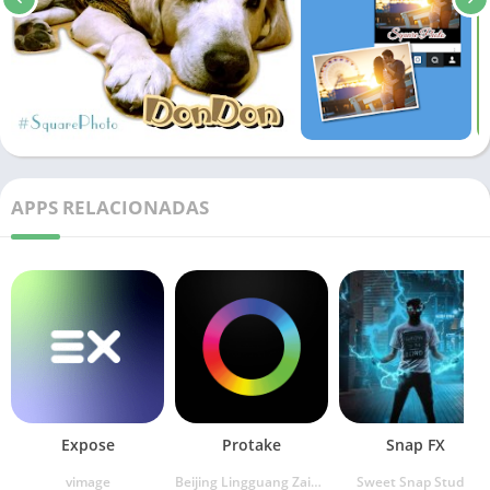
APPS RELACIONADAS
Expose
Protake
Snap FX
vimage
Beijing Lingguang Zaixian Information Technology
Sweet Snap Studio