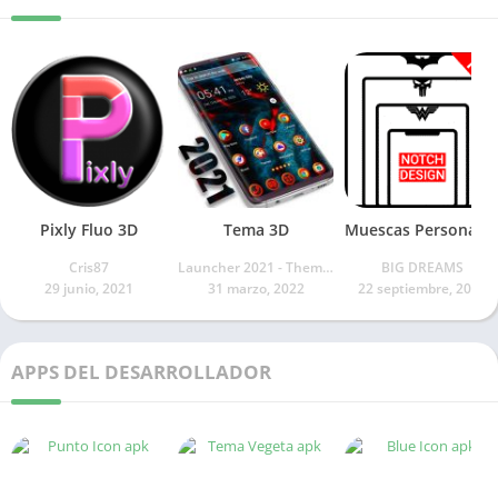
Pixly Fluo 3D
Tema 3D
Muescas Personalizadas
Cris87
Launcher 2021 - Themes & Keyboard Apps
BIG DREAMS
29 junio, 2021
31 marzo, 2022
22 septiembre, 2022
APPS DEL DESARROLLADOR