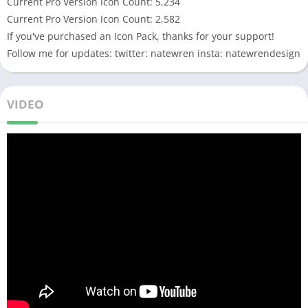
Current Pro Version Icon Count: 5,234
Current Pro Version Icon Count: 2,582
If you've purchased an Icon Pack, thanks for your support!
Follow me for updates: twitter: natewren insta: natewrendesign
VIDEO