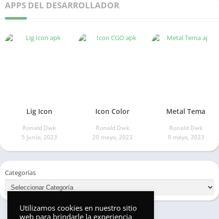
APPS DEL DESARROLLADOR
Lig Icon
Icon Color
Metal Tema
Ronald Dwk
Ronald Dwk
Ronald Dwk
5 junio, 2023
20 mayo, 2023
9 mayo, 2023
Categorías
Utilizamos cookies en nuestro sitio
web para brindarle la experiencia