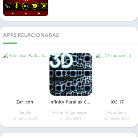
APPS RELACIONADAS
Zar Icon
Infinity Parallax Cubes
iOS 17
Randle
Arthur Arzumanyan
Apps Genz
29 junio, 2023
7 julio, 2021
21 mayo, 2024