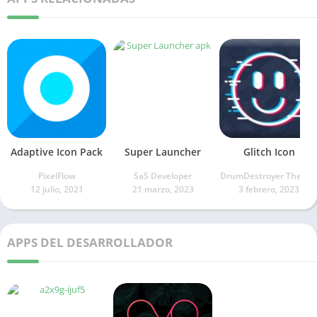
Adaptive Icon Pack
Super Launcher
Glitch Icon
PixelFlow
SaS Developer
DrumDestroyer Theme
12 julio, 2021
21 marzo, 2023
3 febrero, 2023
APPS DEL DESARROLLADOR