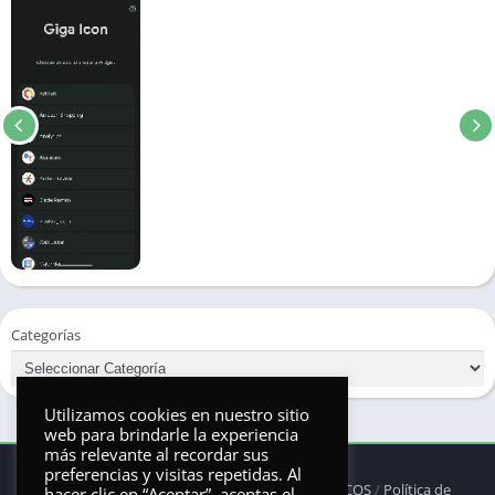
Categorías
Utilizamos cookies en nuestro sitio
web para brindarle la experiencia
más relevante al recordar sus
preferencias y visitas repetidas. Al
© 2025 - Derechos reservados -
ANDRONAUTICOS
/
Política de
hacer clic en “Aceptar”, aceptas el