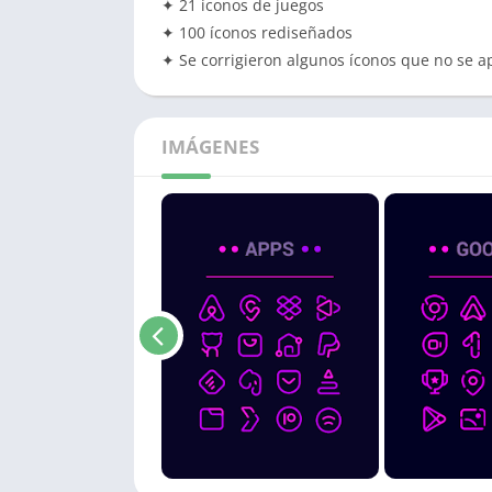
✦ 21 íconos de juegos
✦ 100 íconos rediseñados
✦ Se corrigieron algunos íconos que no se a
IMÁGENES