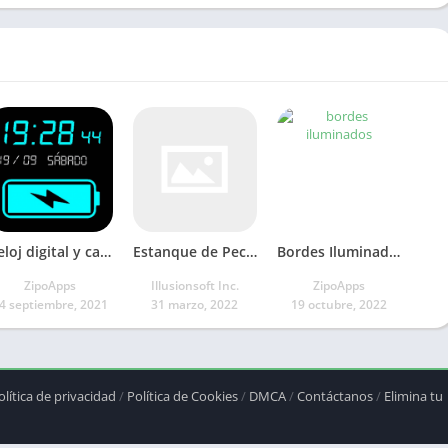
Reloj digital y carga de batería
Estanque de Peces 3D Fondo
Bordes Iluminados
ZipoApps
Illusionsoft Inc.
ZipoApps
4 septiembre, 2021
31 marzo, 2022
19 octubre, 2022
olítica de privacidad
/
Política de Cookies
/
DMCA
/
Contáctanos
/
Elimina tu