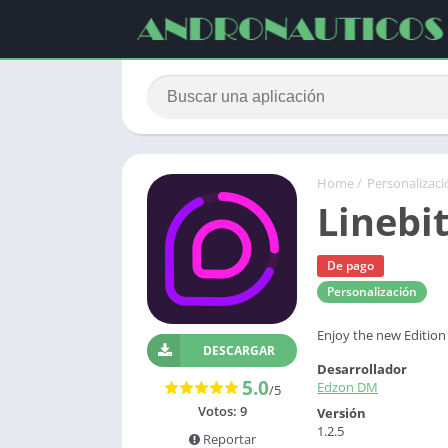
Home
/
Personalizaci
Linebi
De pago
Personalización
Enjoy the new Edition
DESCARGAR
Desarrollador
5.0
Edzon DM
/5
Votos:
9
Versión
1.2.5
Reportar